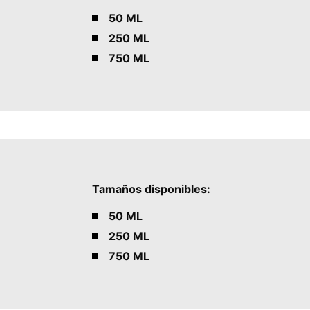
50 ML
250 ML
750 ML
Tamaños disponibles:
50 ML
250 ML
750 ML