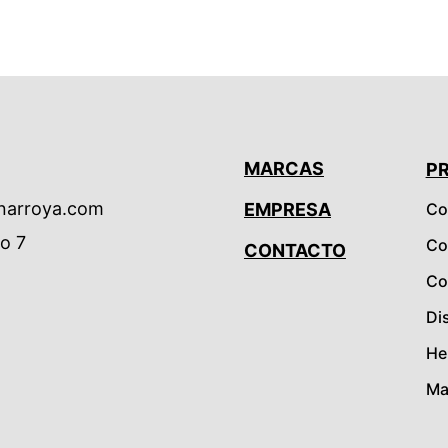
MARCAS
P
narroya.com
EMPRESA
Co
io 7
Co
CONTACTO
Co
Di
He
Mas