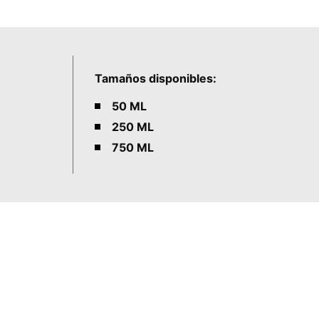
Tamaños disponibles:
50 ML
250 ML
750 ML