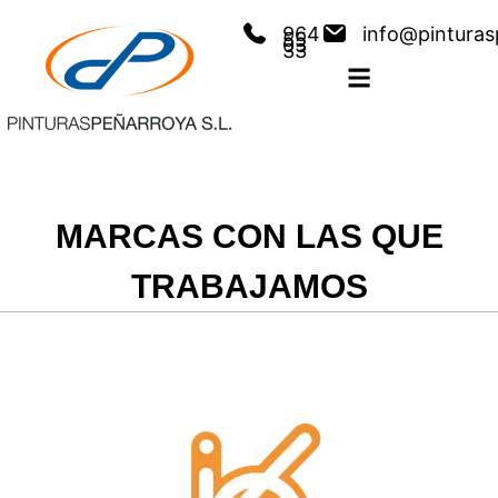
964
info@pintura
55
03
33
MARCAS CON LAS QUE
TRABAJAMOS